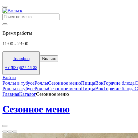
Время работы
11:00 - 23:00
Телефон
Вольск
+7 (927)627-44-33
Войти
Роллы в тубусе
Роллы
Сезонное меню
Пицца
Вок
Горячие блюда
С
Роллы в тубусе
Роллы
Сезонное меню
Пицца
Вок
Горячие блюда
С
Главная
Каталог
Сезонное меню
Сезонное меню