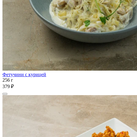
Фетучини с курицей
256 г
379 ₽