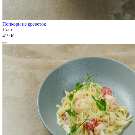
Попкорн из креветок
152 г
419 ₽