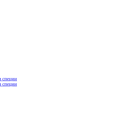
и специи
и специи