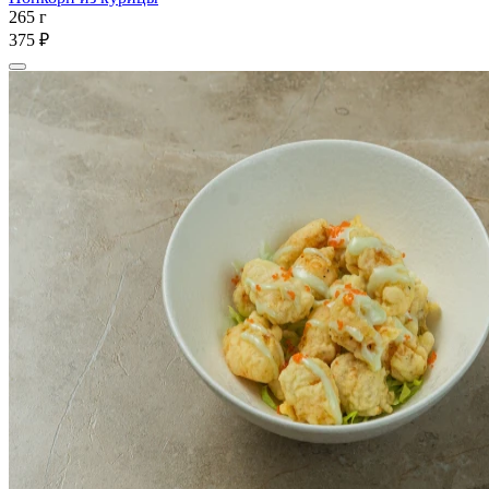
265 г
375 ₽