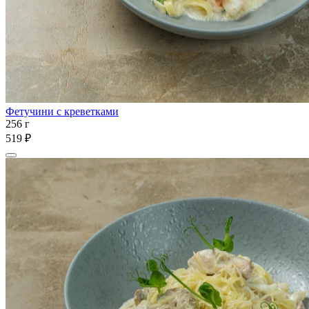
Фетучини с креветками
256 г
519 ₽