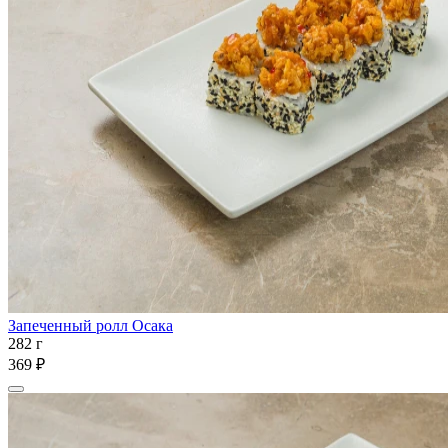
Запеченный ролл Осака
282 г
369 ₽