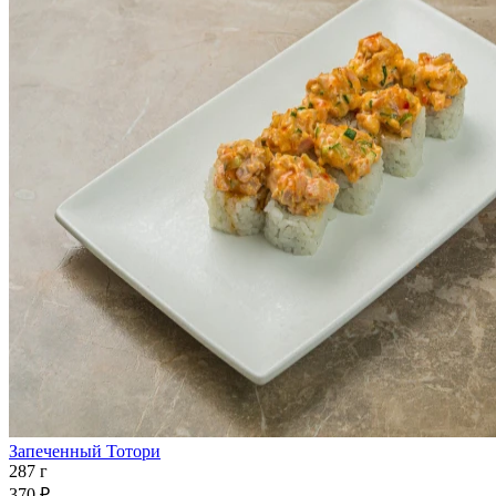
Запеченный Тотори
287 г
370 ₽